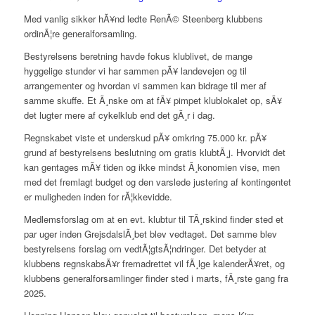
Med vanlig sikker hÃ¥nd ledte RenÃ© Steenberg klubbens
ordinÃ¦re generalforsamling.
Bestyrelsens beretning havde fokus klublivet, de mange
hyggelige stunder vi har sammen pÃ¥ landevejen og til
arrangementer og hvordan vi sammen kan bidrage til mer af
samme skuffe. Et Ã¸nske om at fÃ¥ pimpet klublokalet op, sÃ¥
det lugter mere af cykelklub end det gÃ¸r i dag.
Regnskabet viste et underskud pÃ¥ omkring 75.000 kr. pÃ¥
grund af bestyrelsens beslutning om gratis klubtÃ¸j. Hvorvidt det
kan gentages mÃ¥ tiden og ikke mindst Ã¸konomien vise, men
med det fremlagt budget og den varslede justering af kontingentet
er muligheden inden for rÃ¦kkevidde.
Medlemsforslag om at en evt. klubtur til TÃ¸rskind finder sted et
par uger inden GrejsdalslÃ¸bet blev vedtaget. Det samme blev
bestyrelsens forslag om vedtÃ¦gtsÃ¦ndringer. Det betyder at
klubbens regnskabsÃ¥r fremadrettet vil fÃ¸lge kalenderÃ¥ret, og
klubbens generalforsamlinger finder sted i marts, fÃ¸rste gang fra
2025.