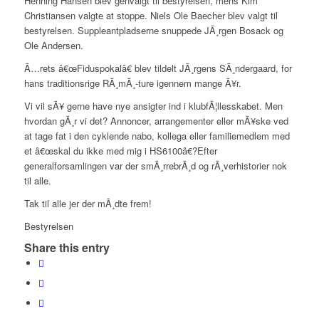
Henning Hansen blev genvalgt til bestyrelsen, mens Kim
Christiansen valgte at stoppe. Niels Ole Baecher blev valgt til
bestyrelsen. Suppleantpladserne snuppede JÃ¸rgen Bosack og
Ole Andersen.
Ã…rets â€œFiduspokalâ€ blev tildelt JÃ¸rgens SÃ¸ndergaard, for
hans traditionsrige RÃ¸mÃ¸-ture igennem mange Ã¥r.
Vi vil sÃ¥ gerne have nye ansigter ind i klubfÃ¦llesskabet. Men
hvordan gÃ¸r vi det? Annoncer, arrangementer eller mÃ¥ske ved
at tage fat i den cyklende nabo, kollega eller familiemedlem med
et â€œskal du ikke med mig i HS6100â€?Efter
generalforsamlingen var der smÃ¸rrebrÃ¸d og rÃ¸verhistorier nok
til alle.
Tak til alle jer der mÃ¸dte frem!
Bestyrelsen
Share this entry