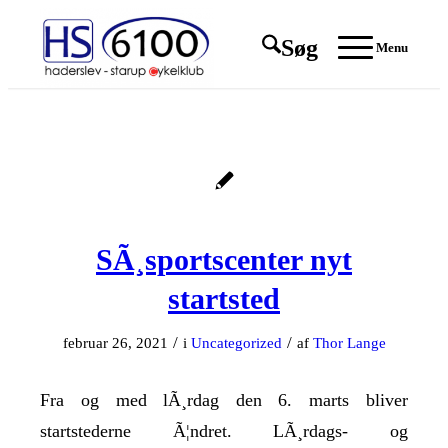
Søg
Menu
SÃ¸sportscenter nyt
startsted
/
/
februar 26, 2021
i
Uncategorized
af
Thor Lange
Fra og med lÃ¸rdag den 6. marts bliver
startstederne Ã¦ndret. LÃ¸rdags- og