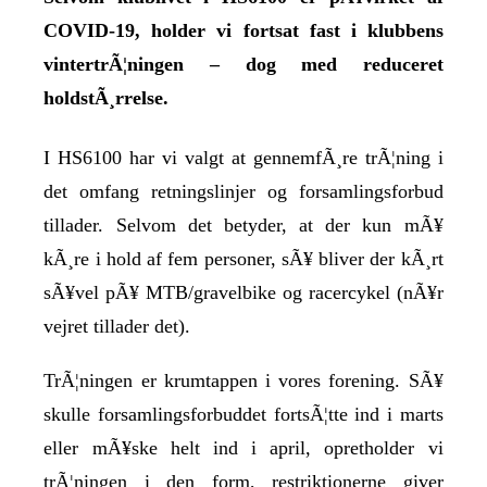
COVID-19, holder vi fortsat fast i klubbens
vintertrÃ¦ningen – dog med reduceret
holdstÃ¸rrelse.
I HS6100 har vi valgt at gennemfÃ¸re trÃ¦ning i
det omfang retningslinjer og forsamlingsforbud
tillader. Selvom det betyder, at der kun mÃ¥
kÃ¸re i hold af fem personer, sÃ¥ bliver der kÃ¸rt
sÃ¥vel pÃ¥ MTB/gravelbike og racercykel (nÃ¥r
vejret tillader det).
TrÃ¦ningen er krumtappen i vores forening. SÃ¥
skulle forsamlingsforbuddet fortsÃ¦tte ind i marts
eller mÃ¥ske helt ind i april, opretholder vi
trÃ¦ningen i den form, restriktionerne giver