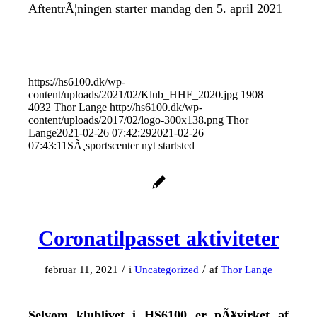
AftentrÃ¦ningen starter mandag den 5. april 2021
https://hs6100.dk/wp-
content/uploads/2021/02/Klub_HHF_2020.jpg
1908
4032
Thor Lange
http://hs6100.dk/wp-
content/uploads/2017/02/logo-300x138.png
Thor
Lange
2021-02-26 07:42:29
2021-02-26
07:43:11
SÃ¸sportscenter nyt startsted
Coronatilpasset aktiviteter
/
/
februar 11, 2021
i
Uncategorized
af
Thor Lange
Selvom klublivet i HS6100 er pÃ¥virket af