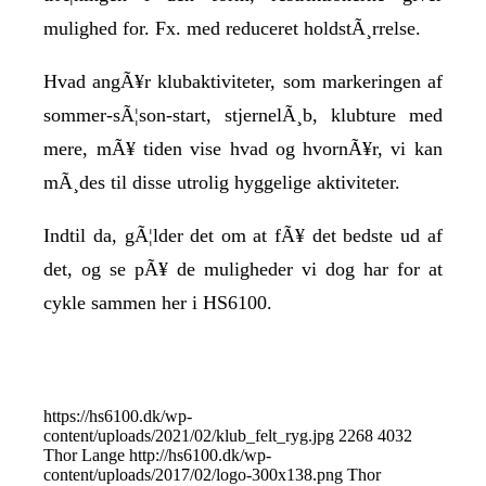
mulighed for. Fx. med reduceret holdstÃ¸rrelse.
Hvad angÃ¥r klubaktiviteter, som markeringen af
sommer-sÃ¦son-start, stjernelÃ¸b, klubture med
mere, mÃ¥ tiden vise hvad og hvornÃ¥r, vi kan
mÃ¸des til disse utrolig hyggelige aktiviteter.
Indtil da, gÃ¦lder det om at fÃ¥ det bedste ud af
det, og se pÃ¥ de muligheder vi dog har for at
cykle sammen her i HS6100.
https://hs6100.dk/wp-
content/uploads/2021/02/klub_felt_ryg.jpg
2268
4032
Thor Lange
http://hs6100.dk/wp-
content/uploads/2017/02/logo-300x138.png
Thor