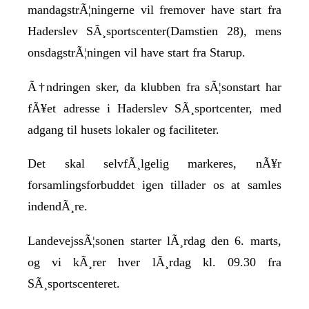
mandagstrÃ¦ningerne vil fremover have start fra
Haderslev SÃ¸sportscenter(Damstien 28), mens
onsdagstrÃ¦ningen vil have start fra Starup.
Ã†ndringen sker, da klubben fra sÃ¦sonstart har
fÃ¥et adresse i Haderslev SÃ¸sportcenter, med
adgang til husets lokaler og faciliteter.
Det skal selvfÃ¸lgelig markeres, nÃ¥r
forsamlingsforbuddet igen tillader os at samles
indendÃ¸re.
LandevejssÃ¦sonen starter lÃ¸rdag den 6. marts,
og vi kÃ¸rer hver lÃ¸rdag kl. 09.30 fra
SÃ¸sportscenteret.