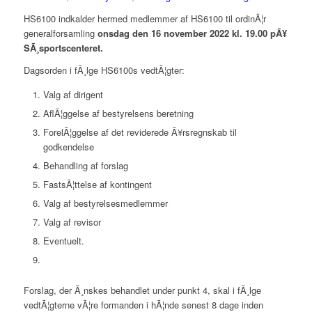
HS6100 indkalder hermed medlemmer af HS6100 til ordinÃ¦r
generalforsamling
onsdag den 16 november 2022 kl. 19.00 pÃ¥
SÃ¸sportscenteret.
Dagsorden i fÃ¸lge HS6100s vedtÃ¦gter:
Valg af dirigent
AflÃ¦ggelse af bestyrelsens beretning
ForelÃ¦ggelse af det reviderede Ã¥rsregnskab til
godkendelse
Behandling af forslag
FastsÃ¦ttelse af kontingent
Valg af bestyrelsesmedlemmer
Valg af revisor
Eventuelt.
Forslag, der Ã¸nskes behandlet under punkt 4, skal i fÃ¸lge
vedtÃ¦gterne vÃ¦re formanden i hÃ¦nde senest 8 dage inden