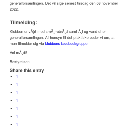
generalforsamlingen. Det vil sige senest tirsdag den 08 november
2022.
Tilmelding:
Klubben er vÃ¦rt med smÃ¸rrebrÃ¸d samt Ã¸l og vand efter
generalforsamlingen. Af hensyn til det praktiske beder vi om, at
man tilmelder sig via
klubbens facebookgruppe
.
Vel mÃ¸dt!
Bestyrelsen
Share this entry