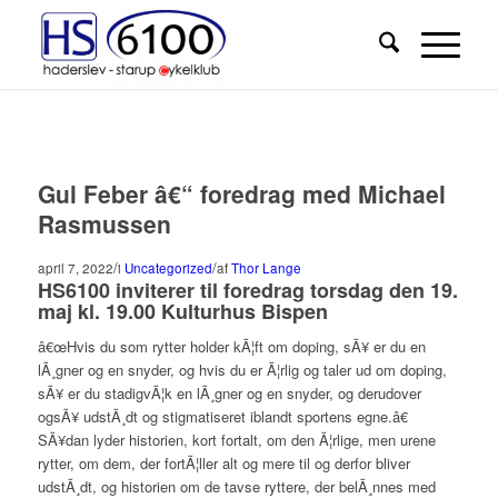
Gul Feber â€“ foredrag med Michael
Rasmussen
/
/
april 7, 2022
i
Uncategorized
af
Thor Lange
HS6100 inviterer til foredrag torsdag den 19.
maj kl. 19.00 Kulturhus Bispen
â€œHvis du som rytter holder kÃ¦ft om doping, sÃ¥ er du en
lÃ¸gner og en snyder, og hvis du er Ã¦rlig og taler ud om doping,
sÃ¥ er du stadigvÃ¦k en lÃ¸gner og en snyder, og derudover
ogsÃ¥ udstÃ¸dt og stigmatiseret iblandt sportens egne.â€
SÃ¥dan lyder historien, kort fortalt, om den Ã¦rlige, men urene
rytter, om dem, der fortÃ¦ller alt og mere til og derfor bliver
udstÃ¸dt, og historien om de tavse ryttere, der belÃ¸nnes med