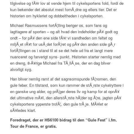
tilgivelse og fÃ¥r lov at vende hjem til cykelsportens fold, fordi de
kun bekender det absolut mest fornÃ¸dne og ellers tier. Det er
historien om hykleriet og dobbeltheden i cykelsporten.
Michael Rasmussens fortÃ¦lling beriger os, som fans og
iagttagere af sporten – og alt hvad den indeholder pÃ¥ godt og
ondt – for pÃ¥ den ene side fÃ¥r vi sandheden om feltet og
miljÃ¸et rÃ¥t for usÃ¸det forÃ¦ret og pÃ¥ den anden side gÃ¸r
fortÃ¦llingen os i stand til at se det hele ud fra et langt mere
nuanceret og farverigt syns- punkt. Historien starter nemlig med
en dreng, 8-Ã¥rige Michael fra TÃ¸llÃ¸se, der en dag bliver
alvorligt syg.
Han bliver nemlig ramt af det sagnsomspunde fÃ¦nomen, den
gule feber. En tilstand, som kun rammer de stÃ¸rste cykelryttere i
en ganske ung alder, og prÃ¦ger deres liv og kamp for at opnÃ¥
det ultimative mÃ¥l, den allerstÃ¸rste hÃ¦der og Ã¦re, jagten pÃ¥
cykelsportens ypperste trofÃ¦, den gule trÃ¸je. MÃ¥let er
sÃ¥ledes klart.
Foredraget, der er HS6100 bidrag til den “Gule Fest” i.fm.
Tour de France, er gratis.