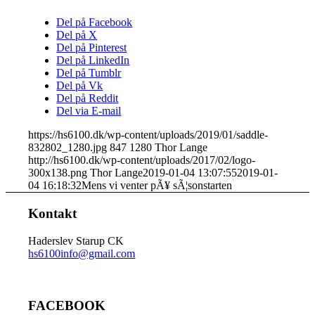
Del på Facebook
Del på X
Del på Pinterest
Del på LinkedIn
Del på Tumblr
Del på Vk
Del på Reddit
Del via E-mail
https://hs6100.dk/wp-content/uploads/2019/01/saddle-
832802_1280.jpg
847
1280
Thor Lange
http://hs6100.dk/wp-content/uploads/2017/02/logo-
300x138.png
Thor Lange
2019-01-04 13:07:55
2019-01-
04 16:18:32
Mens vi venter pÃ¥ sÃ¦sonstarten
Kontakt
Haderslev Starup CK
hs6100info@gmail.com
FACEBOOK