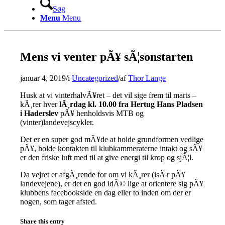
Søg
Menu
Menu
Mens vi venter pÃ¥ sÃ¦sonstarten
januar 4, 2019
/
i
Uncategorized
/
af
Thor Lange
Husk at vi vinterhalvÃ¥ret – det vil sige frem til marts –
kÃ¸rer hver
lÃ¸rdag kl. 10.00 fra Hertug Hans Pladsen
i Haderslev
pÃ¥ henholdsvis MTB og
(vinter)landevejscykler.
Det er en super god mÃ¥de at holde grundformen vedlige
pÃ¥, holde kontakten til klubkammeraterne intakt og sÃ¥
er den friske luft med til at give energi til krop og sjÃ¦l.
Da vejret er afgÃ¸rende for om vi kÃ¸rer (isÃ¦r pÃ¥
landevejene), er det en god idÃ© lige at orientere sig pÃ¥
klubbens facebookside en dag eller to inden om der er
nogen, som tager afsted.
Share this entry